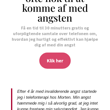
komme af med
angsten
Få en tid til 30 minutters gratis og
uforpligtende samtale over telefonen om,
hvordan jeg hurtigt og effektivt kan hjælpe
dig af med din angst
Klik her
Efter 4 år med invaliderende angst startede
jeg i telefonterapi hos Morten. Min angst
hæmmede mig i så alvorlig grad, at jeg intet
kunne foretage mig selvstændigt. Jeg kunne