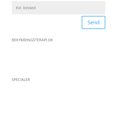
Send
BEKYMRINGSTERAPI.DK
Online terapi
Om mig
Kontakt mig
SPECIALER
Angst
Depression
Stress
Lavt selvværd