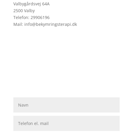
Valbygårdsvej 64A
2500 Valby
Telefon: 29906196
Mail: info@bekymringsterapi.dk
Vil du af med din angst?
Ring til mig i dag på 29906196 eller brug
kontaktformularen og få en tid til en gratis, fortrolig
og uforpligtende samtale på 30 minutter over
telefonen om din angst, og hvordan jeg kan hjælpe
dig med at slippe af med den