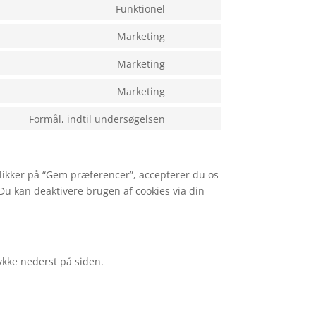
to
Funktionel
google-
Consent
service
analytics
to
Marketing
google-
Consent
service
adsense
to
Marketing
complianz
Consent
service
to
Marketing
google-
Consent
service
fonts
to
Formål, indtil undersøgelsen
google-
Consent
service
recaptcha
to
google-
service
maps
klikker på “Gem præferencer”, accepterer du os
diverse
u kan deaktivere brugen af ​​cookies via din
ykke nederst på siden.