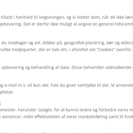
tilladt i henhold til lovgivningen, og vi sletter dem, når de ikke 
bevaring. Det er derfor ikke muligt at angive en generel tidsramm
du modtager og evt. klikker på, geografisk placering, køn og alders
vilke tredjeparter, der er tale om, i afsnittet om ”Cookies” ovenfo
il opbevaring og behandling af data. Disse behandler udelukkende
e-mail m.v. vil kun ske, hvis du giver samtykke til det. Vi anvende
yttelse.
g
tjenester, herunder Google, for at kunne levere og forbedre vores 
e annoncer, måle effektiviteten af vores markedsføring samt til fu