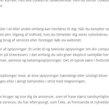
 korrekt, hvis alle cookies er deaktiverede. Hvis du sletter cookies
er.
 der i et eller andet omfang kan henføres til dig. Når du benytter 
ed alm. tilgang af indhold, hvis du tilmelder dig vores nyhedsbrev,
g brug af services eller foretager køb via websitet.
r af oplysninger: Et unikt ID og tekniske oplysninger om din comput
er på (interesser). I det omfang du selv giver eksplicit samtykke he
, adresse og betalingsoplysninger. Det vil typisk være i forbindel
taltninger mod, at dine oplysninger hændeligt eller ulovligt bliver sle
 eller i øvrigt behandles i strid med lovgivningen.
m bruger og vise dig de annoncer, som vil have størst sandsynlighed
e services, du har efterspurgt, som f.eks. at fremsende et nyhedsb