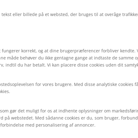
p tekst eller billede på et websted, der bruges til at overåge trafikk
t fungerer korrekt, og at dine brugerpræferencer forbliver kendte. V
denne måde behøver du ikke gentagne gange at indtaste de samme o
v, indtil du har betalt. Vi kan placere disse cookies uden dit samty
bstedsoplevelsen for vores brugere. Med disse analytiske cookies får 
okies.
, som gør det muligt for os at indhente oplysninger om markedsfø
ærd på webstedet. Med sådanne cookies er du, som bruger, forbundet t
 i forbindelse med personalisering af annoncer.