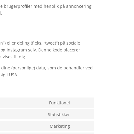
ejde brugerprofiler med henblik på annoncering
l.
) eller deling (f.eks. “tweet”) på sociale
 og Instagram selv. Denne kode placerer
ises til dig.
 dine (personlige) data, som de behandler ved
ig i USA.
Funktionel
Consent
to
Statistikker
Consent
service
to
Marketing
wordpress
Consent
service