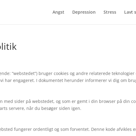
Angst
Depression
Stress
Lavt 
litik
gende: “webstedet”) bruger cookies og andre relaterede teknologier
t, vi har engageret. I dokumentet herunder informerer vi dig om brug
mmen med sider på webstedet, og som er gemt i din browser på din c
eparts servere, når du besøger siden igen.
websted fungerer ordentligt og som forventet. Denne kode afvikles e