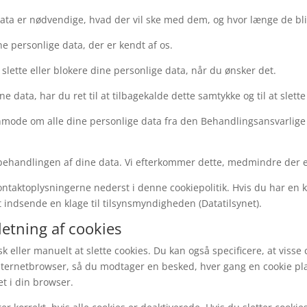
e data er nødvendige, hvad der vil ske med dem, og hvor længe de bl
ine personlige data, der er kendt af os.
te, slette eller blokere dine personlige data, når du ønsker det.
ne data, har du ret til at tilbagekalde dette samtykke og til at slett
at anmode om alle dine personlige data fra den Behandlingsansvarlige
 behandlingen af ​​dine data. Vi efterkommer dette, medmindre der 
ontaktoplysningerne nederst i denne cookiepolitik. Hvis du har en k
at indsende en klage til tilsynsmyndigheden (Datatilsynet).
letning af cookies
 eller manuelt at slette cookies. Du kan også specificere, at visse
internetbrowser, så du modtager en besked, hver gang en cookie pl
et i din browser.