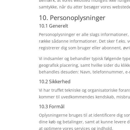
Bemærk, at vores websted muligvis ikke fungerer
samtykke, når du atter besøger vores websted
10. Personoplysninger
10.1 Generelt
Personoplysninger er alle slags informationer,
række sådanne informationer. Det sker f.eks. v
registrerer dig som bruger eller abonnent, øvri
Vi indsamler og behandler typisk følgende type
geografisk placering, samt hvilke sider du klikk
behandles desuden: Navn, telefonnummer, e-mail
10.2 Sikkerhed
Vi har truffet tekniske og organisatoriske forans
kommer til uvedkommendes kendskab, misbruges
10.3 Formål
Oplysningerne bruges til at identificere dig so
dine køb og betalinger, samt at kunne levere d
at optimere vores services og indhold.