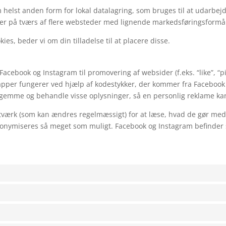
m helst anden form for lokal datalagring, som bruges til at udarb
ller på tværs af flere websteder med lignende markedsføringsformå
es, beder vi om din tilladelse til at placere disse.
acebook og Instagram til promovering af websider (f.eks. “like”, “pin”
pper fungerer ved hjælp af kodestykker, der kommer fra Facebook
gemme og behandle visse oplysninger, så en personlig reklame kan v
tværk (som kan ændres regelmæssigt) for at læse, hvad de gør med
anonymiseres så meget som muligt. Facebook og Instagram befinder s