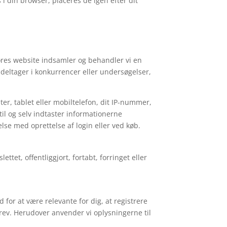
 i din browser, placeres de igen efter dit
vores website indsamler og behandler vi en
 deltager i konkurrencer eller undersøgelser,
er, tablet eller mobiltelefon, dit IP-nummer,
rtil og selv indtaster informationerne
se med oprettelse af login eller ved køb.
ttet, offentliggjort, fortabt, forringet eller
 for at være relevante for dig, at registrere
rev. Herudover anvender vi oplysningerne til